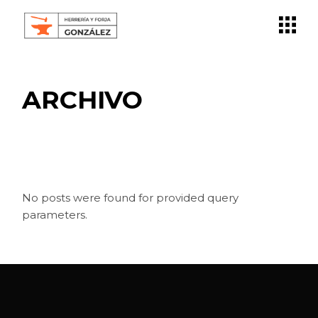
Skip
to
the
content
ARCHIVO
No posts were found for provided query
parameters.