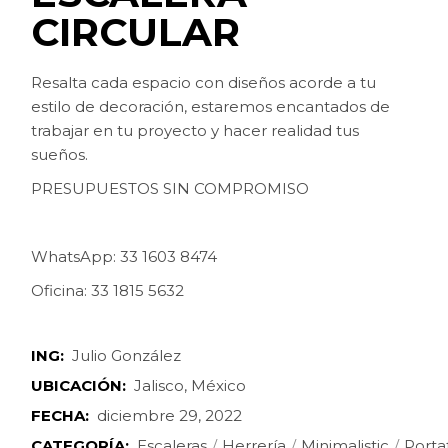
CIRCULAR
Resalta cada espacio con diseños acorde a tu
estilo de decoración, estaremos encantados de
trabajar en tu proyecto y hacer realidad tus
sueños.
PRESUPUESTOS SIN COMPROMISO
WhatsApp: 33 1603 8474
Oficina: 33 1815 5632
ING:
Julio González
UBICACIÓN:
Jalisco, México
FECHA:
diciembre 29, 2022
CATEGORÍA:
Escaleras
Herrería
Minimalistic
Porta