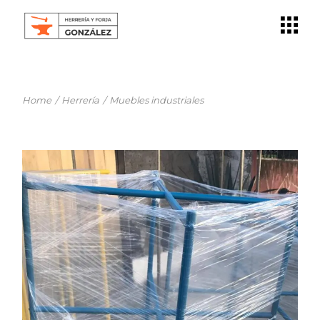
Skip
to
the
content
Home
Herrería
Muebles industriales