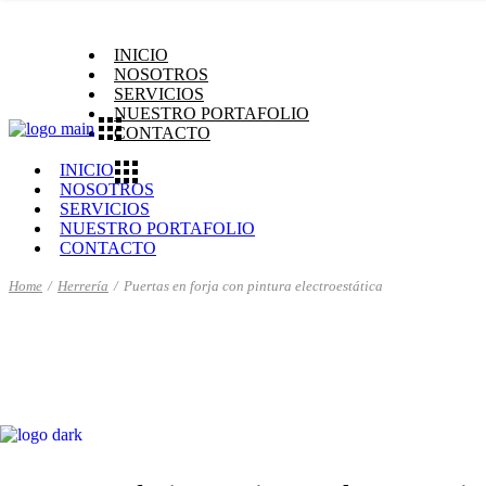
Skip
to
INICIO
the
NOSOTROS
content
SERVICIOS
NUESTRO PORTAFOLIO
CONTACTO
INICIO
NOSOTROS
SERVICIOS
NUESTRO PORTAFOLIO
CONTACTO
Home
Herrería
Puertas en forja con pintura electroestática