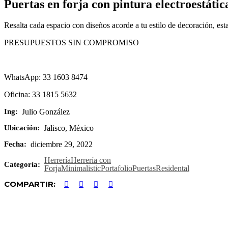
Puertas en forja con pintura electroestátic
Resalta cada espacio con diseños acorde a tu estilo de decoración, est
PRESUPUESTOS SIN COMPROMISO
WhatsApp: 33 1603 8474
Oficina: 33 1815 5632
Julio González
Ing:
Jalisco, México
Ubicación:
diciembre 29, 2022
Fecha:
Herrería
Herrería con
Categoría:
Forja
Minimalistic
Portafolio
Puertas
Residental
COMPARTIR: