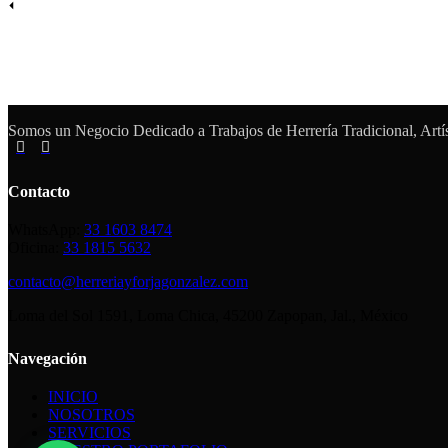
Somos un Negocio Dedicado a Trabajos de Herrería Tradicional, Artís
Contacto
WhatsApp:
33 1603 8474
Oficina:
33 1815 5632
contacto@herreriayforjagonzalez.com
Loma del Sol 1591, Loma Chica, 45200 Zapopan, Jal., México
Navegación
INICIO
NOSOTROS
SERVICIOS