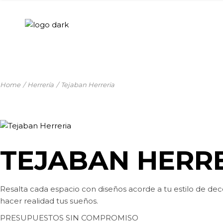
Skip
to
the
content
Home
Herrería
Tejaban Herreria
TEJABAN HERR
Resalta cada espacio con diseños acorde a tu estilo de de
hacer realidad tus sueños.
PRESUPUESTOS SIN COMPROMISO